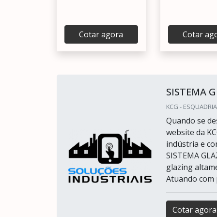
Cotar agora
Cotar ag
SISTEMA 
KCG - ESQUADRIA
Quando se des
website da KC
indústria e 
SISTEMA GLAZ
glazing altam
Atuando com p
Cotar agora