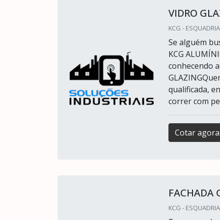
VIDRO GLA
KCG - ESQUADRIA
Se alguém bus
KCG ALUMÍNIO.
conhecendo a
GLAZINGQuem p
qualificada, 
correr com per
Cotar agora
FACHADA 
KCG - ESQUADRIA