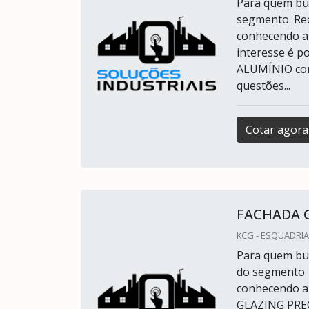
Para quem bus
segmento. Rec
conhecendo a 
interesse é p
ALUMÍNIO cons
questões...
Cotar agora
FACHADA 
KCG - ESQUADRIA
Para quem bus
do segmento.
conhecendo a
GLAZING PREÇO