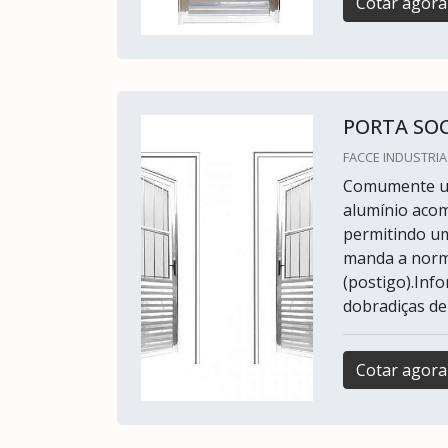
Cotar agora
PORTA SOC
FACCE INDUSTRIA
Comumente usa
alumínio aco
permitindo um
manda a norma
(postigo).In
dobradiças de
Cotar agora