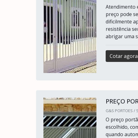
Atendimento e
preço pode se
dificilmente 
resistência s
abrigar uma sé
Cotar agora
PREÇO PO
G&S PORTOES / S
O preço portã
escolhido, co
quando automa