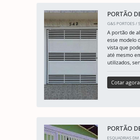
PORTÃO D
G&S PORTOES / S
A portão de a
esse modelo d
vista que pod
até mesmo em 
utilizados, se
Cotar agora
PORTÃO D
ESQUADRIAS DM /